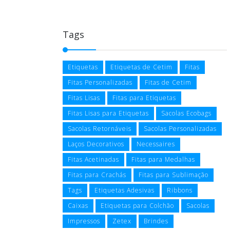
Tags
Etiquetas
Etiquetas de Cetim
Fitas
Fitas Personalizadas
Fitas de Cetim
Fitas Lisas
Fitas para Etiquetas
Fitas Lisas para Etiquetas
Sacolas Ecobags
Sacolas Retornáveis
Sacolas Personalizadas
Laços Decorativos
Necessaires
Fitas Acetinadas
Fitas para Medalhas
Fitas para Crachás
Fitas para Sublimação
Tags
Etiquetas Adesivas
Ribbons
Caixas
Etiquetas para Colchão
Sacolas
Impressos
Zetex
Brindes