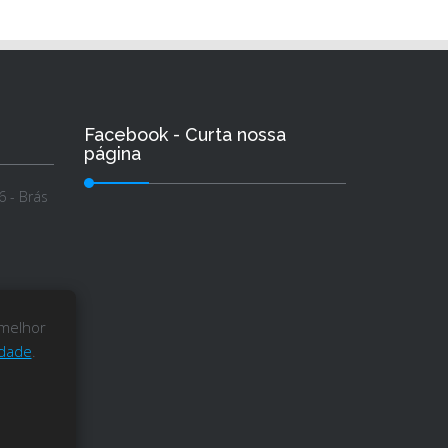
Facebook - Curta nossa
página
 - Brás
 melhor
idade
.