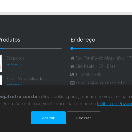
Produtos
Endereço
Etiquetas
Rua Fernão de Magalhães, 176
saiba mais
São Paulo - SP - Brasil
11 3488-1388
Fitas Personalizadas
contato@wjafrufru.com.br
saiba mais
wjafrufru.com.br
utiliza cookies para garantir que você tenha a
riência. Ao continuar, você concorda com nossa
Política de Privac
Aceitar
Recusar