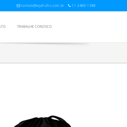
contato@wjafrufru.com.br
11 3488-1388
ATO
TRABALHE CONOSCO