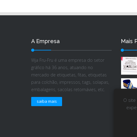
A Empresa
Mais 
Wja Fru-Fru é uma empresa do setor
gráfico há 36 anos, atuando no
mercado de etiquetas, fitas, etiquetas
para colchão, impressos, tags, solapas,
embalagens, sacolas retornávies, etc.
O site
saiba mais
expe